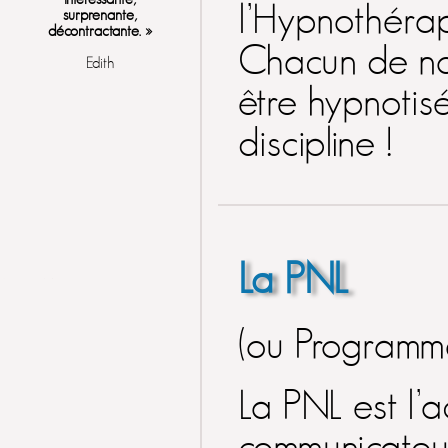
l’Hypnothérapi
surprenante,
décontractante. »
Chacun de nou
Edith
être hypnotisé
discipline !
La PNL
« Merci Didier pour... le
partage de ta passion,
très intéressante ! Tu
(ou Programma
nous a emmené dans un
beau voyage intérieur,
challenge réussi ! Bravo
! »
La PNL est l’a
Corinne
communicateur