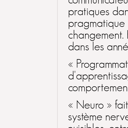
pratiques da
pragmatique d
changement. E
dans les anné
« Programmati
« J'ai vraiment ressenti
d'apprentissag
un bien être avec toi,
que je n'avais pas
ressenti avec d'autres
comportemen
hypnoterapeutes. Je
serai ravi de
recommencer
l'expérience..., afin que
« Neuro » fai
tu me guides pour
trouver des solutions à
système nerveu
certains de mes
"problèmes". »
Nicolas