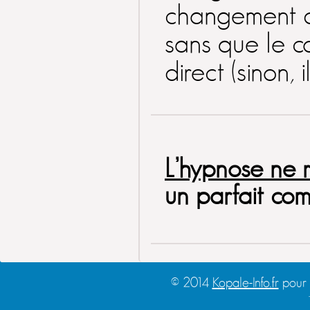
changement da
voyage. »
Dominique
sans que le c
direct (sinon, 
L’hypnose ne r
un parfait com
© 2014
Kopale-Info.fr
pour