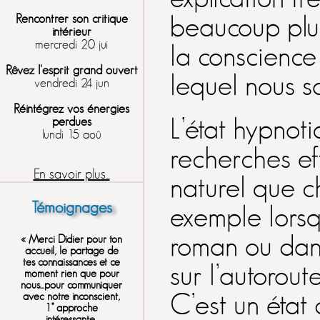
beaucoup plus 
Rencontrer son critique
intérieur
mercredi 20 jui
la conscience
Rêvez l'esprit grand ouvert
lequel nous s
vendredi 24 jun
Réintégrez vos énergies
L’état hypnoti
perdues
lundi 15 aoû
recherches eff
En savoir plus...
naturel que c
Témoignages
exemple lors
roman ou dans
« Merci Didier pour ton
accueil, le partage de
tes connaissances et ce
sur l’autorout
moment rien que pour
nous...pour communiquer
avec notre inconscient,
C’est un état 
1° approche
intéressante,