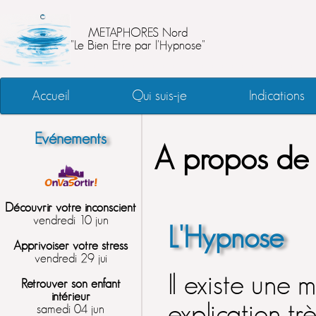
METAPHORES Nord
"Le Bien Etre par l'Hypnose"
Accueil
Qui suis-je
Indications
Evénements
A propos de
Découvrir votre inconscient
vendredi 10 jun
L'Hypnose
Apprivoiser votre stress
vendredi 29 jui
Il existe une 
Retrouver son enfant
intérieur
explication t
samedi 04 jun