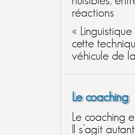
nuisibles, ent
réactions
« Linguistiqu
cette techniq
véhicule de la
« Un sujet passionnant,
des échanges
intéressants qui m'ont
permis de mieux cerner
le pouvoir et les
bienfaits de l'hypnose
grâce à cet accès à
notre inconscient qu'elle
Le coaching
permet pour notre bien-
être. Voilà ta passion en
la matière est évidente,
et c'est un réel plaisir et
Le coaching e
bonheur de la partager
de cette façon, c'est
tout simplement génial.
Il s’agit aut
Alors maintenant il n'y a
plus qu'à continuer ce